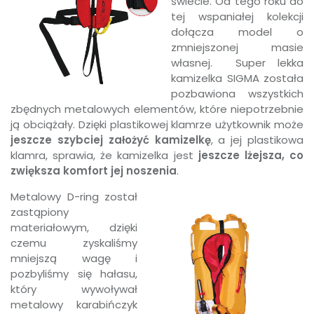
świecie. Od tego roku do
tej wspaniałej kolekcji
dołącza model o
zmniejszonej masie
własnej. Super lekka
kamizelka SIGMA została
pozbawiona wszystkich
zbędnych metalowych elementów, które niepotrzebnie
ją obciążały.
Dzięki plastikowej klamrze użytkownik może
jeszcze szybciej założyć kamizelkę
, a jej plastikowa
klamra, sprawia, że kamizelka jest
jeszcze lżejsza, co
zwiększa komfort jej noszenia
.
Metalowy D-ring został
zastąpiony
materiałowym, dzięki
czemu zyskaliśmy
mniejszą wagę i
pozbyliśmy się hałasu,
który wywoływał
metalowy karabińczyk