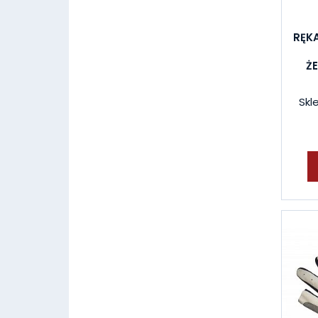
RĘK
Ż
Skl