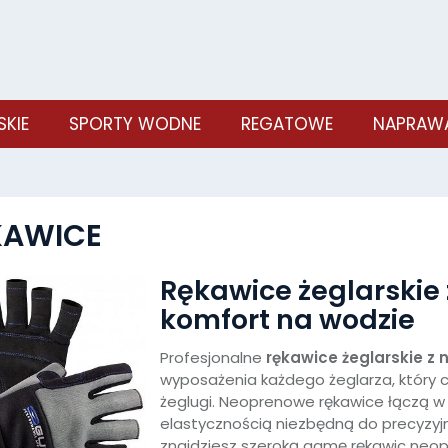
SKIE
SPORTY WODNE
REGATOWE
NAPRAWA
KAWICE
Rękawice żeglarskie 
komfort na wodzie
Profesjonalne
rękawice żeglarskie z
wyposażenia każdego żeglarza, który 
żeglugi. Neoprenowe rękawice łączą 
elastycznością niezbędną do precyzyjne
znajdziesz szeroką gamę rękawic neo