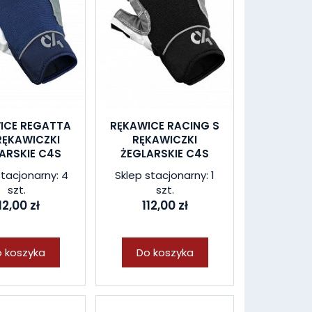
ICE REGATTA
RĘKAWICE RACING S
RĘKAWICZKI
RĘKAWICZKI
ARSKIE C4S
ŻEGLARSKIE C4S
stacjonarny: 4
Sklep stacjonarny: 1
szt.
szt.
12,00 zł
112,00 zł
 koszyka
Do koszyka