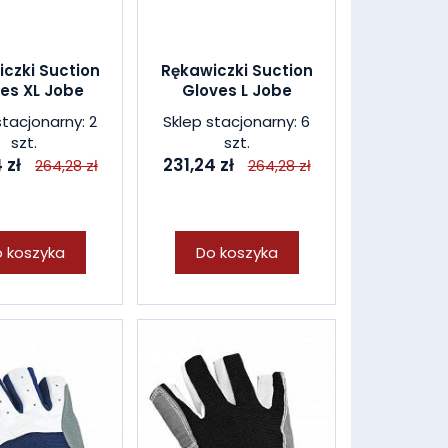
czki Suction
Rękawiczki Suction
es XL Jobe
Gloves L Jobe
stacjonarny: 2
Sklep stacjonarny: 6
szt.
szt.
 zł
231,24 zł
264,28 zł
264,28 zł
 koszyka
Do koszyka