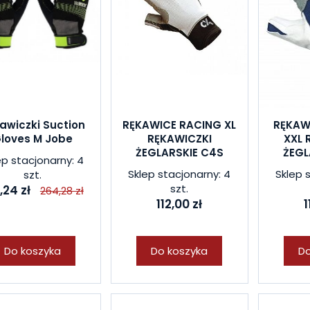
awiczki Suction
RĘKAWICE RACING XL
RĘKAW
loves M Jobe
RĘKAWICZKI
XXL 
ŻEGLARSKIE C4S
ŻEGL
ep stacjonarny: 4
Sklep stacjonarny: 4
Sklep 
szt.
szt.
,24 zł
264,28 zł
112,00 zł
1
Do koszyka
Do koszyka
Do