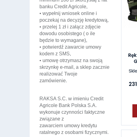
banku Credit Agricole,
• wypełnij wniosek online i
poczekaj na decyzję kredytową,
• przelej 1 zł i załącz zdjęcie
dowodu osobistego ( o ile
będzie to wymagane),
• potwierdź zawarcie umowy
kodem z SMS,
Ręk
• umowę otrzymasz na swoją
G
skrzynkę e-mail, a sklep zacznie
Skl
realizować Twoje
zamówienie.
231
RAKSA S.C. w imieniu Credit
Agricole Bank Polska S.A.
wykonuje czynności faktyczne
związane z
zawarciem umowy kredytu
ratalnego z osobami fizycznymi.