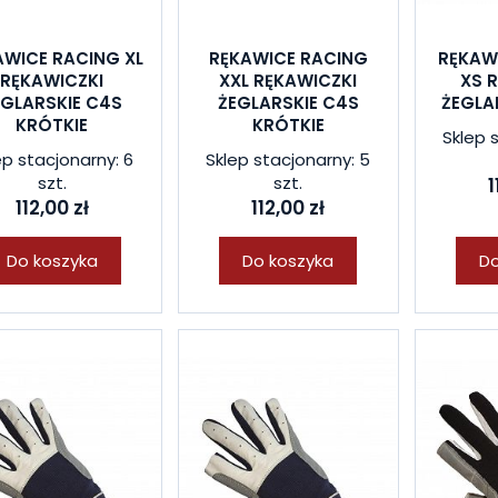
AWICE RACING XL
RĘKAWICE RACING
RĘKAW
RĘKAWICZKI
XXL RĘKAWICZKI
XS 
EGLARSKIE C4S
ŻEGLARSKIE C4S
ŻEGLA
KRÓTKIE
KRÓTKIE
Sklep 
ep stacjonarny: 6
Sklep stacjonarny: 5
szt.
szt.
1
112,00 zł
112,00 zł
Do koszyka
Do koszyka
Do