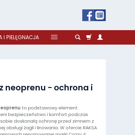
 I PIELĘGNACJA
z neoprenu - ochrona i
 neoprenu
to podstawowy element
ceni bezpieczeństwo i komfort podczas
w sobie doskonałą ochronę przed zimnem z
j obsługi żagli i linowania. W ofercie RAKSA
prenowych renomowanej marki Crazy 4