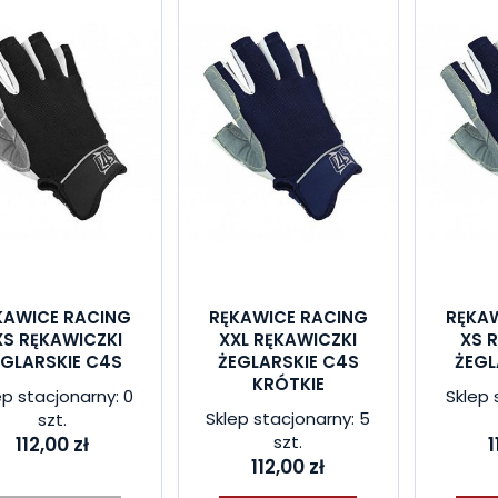
KAWICE RACING
RĘKAWICE RACING
RĘKA
XS RĘKAWICZKI
XXL RĘKAWICZKI
XS 
EGLARSKIE C4S
ŻEGLARSKIE C4S
ŻEGL
KRÓTKIE
ep stacjonarny: 0
Sklep 
Sklep stacjonarny: 5
szt.
szt.
112,00 zł
1
112,00 zł