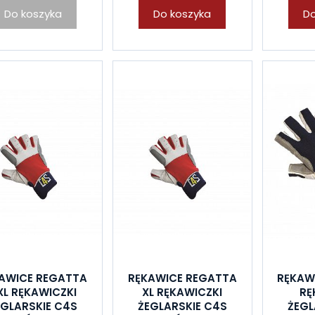
Do koszyka
Do koszyka
Do
AWICE REGATTA
RĘKAWICE REGATTA
RĘKAW
XL RĘKAWICZKI
XL RĘKAWICZKI
RĘ
EGLARSKIE C4S
ŻEGLARSKIE C4S
ŻEGL