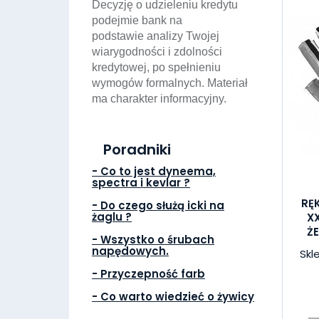
Decyzję o udzieleniu kredytu
podejmie bank na
podstawie analizy Twojej
wiarygodności i zdolności
kredytowej, po spełnieniu
wymogów formalnych. Materiał
ma charakter informacyjny.
Poradniki
- Co to jest dyneema,
spectra i kevlar ?
RĘ
- Do czego służą icki na
żaglu ?
X
Ż
- Wszystko o śrubach
napędowych.
Skl
- Przyczepność farb
- Co warto wiedzieć o żywicy