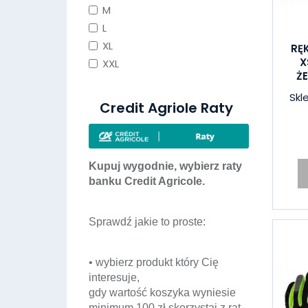
M
L
XL
RĘ
X
XXL
Ż
Skl
Credit Agriole Raty
Kupuj wygodnie, wybierz raty
banku Credit Agricole.
Sprawdź jakie to proste:
• wybierz produkt który Cię
interesuje,
gdy wartość koszyka wyniesie
minimum 100 zł skorzystaj z rat