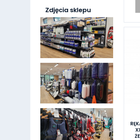
Zdjęcia sklepu
RĘK
X
Ż