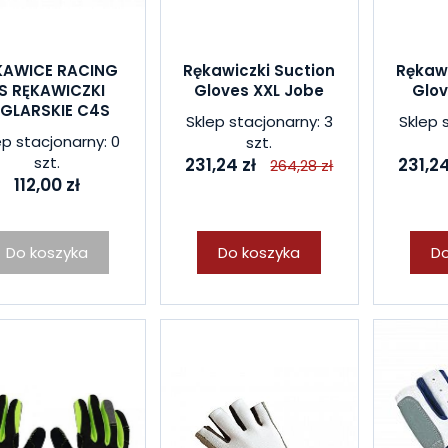
KAWICE RACING
Rękawiczki Suction
Rękawi
S RĘKAWICZKI
Gloves XXL Jobe
Glov
EGLARSKIE C4S
Sklep stacjonarny: 3
Sklep 
ep stacjonarny: 0
szt.
szt.
231,24 zł
231,24
264,28 zł
112,00 zł
Do koszyka
Do koszyka
Do