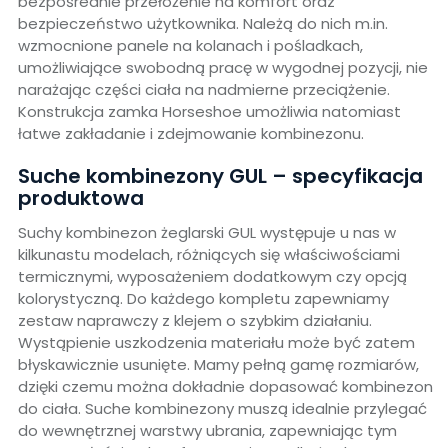
bezpośrednie przełożenie na komfort oraz
bezpieczeństwo użytkownika. Należą do nich m.in.
wzmocnione panele na kolanach i pośladkach,
umożliwiające swobodną pracę w wygodnej pozycji, nie
narażając części ciała na nadmierne przeciążenie.
Konstrukcja zamka Horseshoe umożliwia natomiast
łatwe zakładanie i zdejmowanie kombinezonu.
Suche kombinezony GUL – specyfikacja
produktowa
Suchy kombinezon żeglarski GUL występuje u nas w
kilkunastu modelach, różniących się właściwościami
termicznymi, wyposażeniem dodatkowym czy opcją
kolorystyczną. Do każdego kompletu zapewniamy
zestaw naprawczy z klejem o szybkim działaniu.
Wystąpienie uszkodzenia materiału może być zatem
błyskawicznie usunięte. Mamy pełną gamę rozmiarów,
dzięki czemu można dokładnie dopasować kombinezon
do ciała. Suche kombinezony muszą idealnie przylegać
do wewnętrznej warstwy ubrania, zapewniając tym