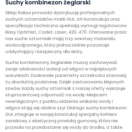
Suchy kombinezon żeglarski
Sklep Raksa prowadzi dystrybucję profesjonalnych
suchych sztormiaków marki GUL. Ich konstrukcja oraz
specyfikacja techniczna spełniają wymogi regatowców
klasy Optimist, Cadet, Laser, 420, 470. Oferowane przez
nas suche sztormiaki mają trzy warstwy materiału
wodoodpornego, który jednocześnie pozostaje
oddychający i bezpieczny dla skóry.
Suche kombinezony żeglarskie muszą zachowywać
swoje właściwości izolacji od wilgoci w najcięższych
warunkach. Doskonałe parametry szczelności stanowią
tu absolutną podstawę. Dzięki zastosowaniu klejonych
szwów, każdy suchy sztormiak z naszej oferty wykazuje
stuprocentową odporność na wodę. Miejscem
newralgicznym z punktu widzenia wnikania wody i
wilgoci stają się okolice szyi. Dlatego suchy kombinezon
GUL integruje w swojej konstrukcji specjalny kołnierz
zaciskowy z elastyczną powłoką gumową, która nie
pozwala na przedostanie się wody do środka, a także