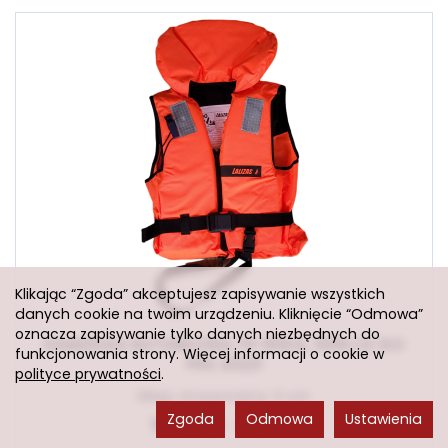
Klikając “Zgoda” akceptujesz zapisywanie wszystkich
danych cookie na twoim urządzeniu. Kliknięcie “Odmowa”
oznacza zapisywanie tylko danych niezbędnych do
KAMIZELKA RATUNKOWA 70-90KG, 100N CE ISO
funkcjonowania strony. Więcej informacji o cookie w
PRS 20221
polityce prywatności
.
Sklep stacjonarny: 0 szt.
Zgoda
Odmowa
Ustawienia
109,00 zł
148,00 zł