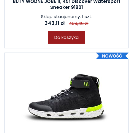
BUTY WODNE JOBE 11, 45r Discover Watersport
Sneaker 91801
Sklep stacjonarny: 1 szt.
343,11 zł
408,46 zł
Do koszyka