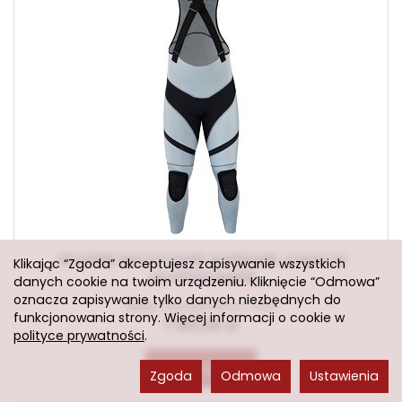
SPODNIE BALASTOWE SANDILINE JLIGHT M
Klikając “Zgoda” akceptujesz zapisywanie wszystkich
JAOP1133 94816
danych cookie na twoim urządzeniu. Kliknięcie “Odmowa”
oznacza zapisywanie tylko danych niezbędnych do
Sklep stacjonarny: 1 szt.
funkcjonowania strony. Więcej informacji o cookie w
1 190,00 zł
polityce prywatności
.
Do koszyka
Zgoda
Odmowa
Ustawienia