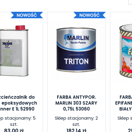
zcieńczalnik do
FARBA ANTYPOR.
FARB
b epoksydowych
MARLIN 303 SZARY
EPIFAN
inner E 1L 52990
0,75L 53060
BIAŁY
ep stacjonarny: 5
Sklep stacjonarny: 2
Sklep 
szt.
szt.
83,00 zł
182,14 zł
2