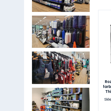
Ro
far
Th
Skl