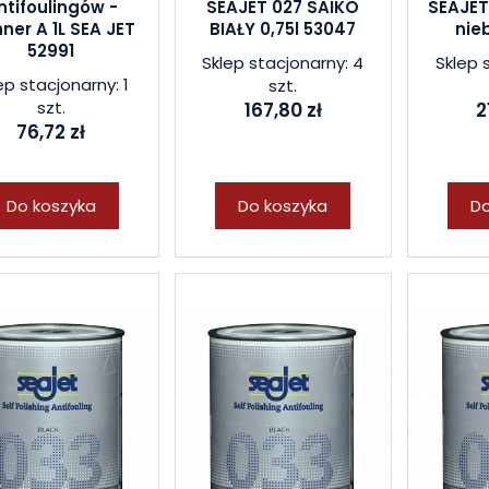
ntifoulingów -
SEAJET 027 SAIKO
SEAJE
nner A 1L SEA JET
BIAŁY 0,75l 53047
nieb
52991
Sklep stacjonarny: 4
Sklep 
ep stacjonarny: 1
szt.
szt.
167,80 zł
2
76,72 zł
Do koszyka
Do koszyka
Do