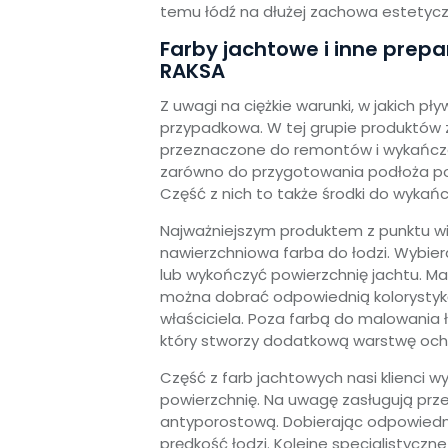
temu łódź na dłużej zachowa estetycz
Farby jachtowe i inne prep
RAKSA
Z uwagi na ciężkie warunki, w jakich p
przypadkowa. W tej grupie produktów 
przeznaczone do remontów i wykańcza
zarówno do przygotowania podłoża po
Część z nich to także środki do wykań
Najważniejszym produktem z punktu wi
nawierzchniowa farba do łodzi. Wybie
lub wykończyć powierzchnię jachtu. Ma
można dobrać odpowiednią kolorystykę
właściciela. Poza farbą do malowania 
który stworzy dodatkową warstwę och
Część z farb jachtowych nasi klienci w
powierzchnię. Na uwagę zasługują pr
antyporostową. Dobierając odpowiedni
prędkość łodzi. Kolejne specjalistyczn