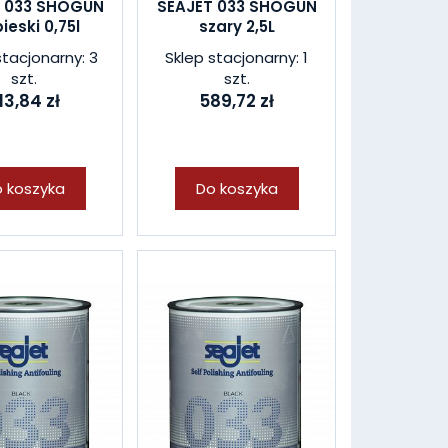
T 033 SHOGUN
SEAJET 033 SHOGUN
ieski 0,75l
szary 2,5L
stacjonarny: 3
Sklep stacjonarny: 1
szt.
szt.
13,84 zł
589,72 zł
 koszyka
Do koszyka