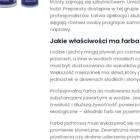
którzy zajmują się szkutnictwem. Umo
łodzi. Preparaty dostępne w tej grupi
profesjonalistów. Łatwa aplikacja i sk
sięgają również osoby pragnące samod
naprawy.
Jakie właściwości ma farba
Łodzie i jachty mogą pływać po rozma
jeziorach, a inne w wodach morskich c
musi być dostosowana do warunków 
Większość mieszanek ma skład, który
jednostek w akwenach słodkich i słony
Profesjonalna farba do malowania łodzi
substancjami zawartymi w wodzie. Jest
trwałość i dłuższą żywotność powierzch
ekologiczne – składniki farb nie powi
Farba jachtowa musi wykazywać się odp
promienie słoneczne. Zewnętrzna wa
przetarcia czy drobne uderzenia przytr