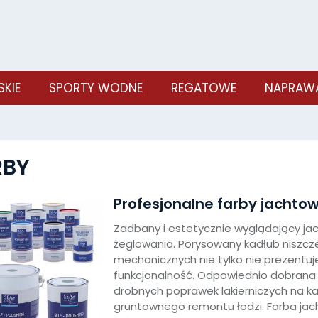
SKIE
SPORTY WODNE
REGATOWE
NAPRAWA
RBY
Profesjonalne farby jachto
Zadbany i estetycznie wyglądający jach
żeglowania. Porysowany kadłub niszcz
mechanicznych nie tylko nie prezentuje
funkcjonalność. Odpowiednio dobrana
drobnych poprawek lakierniczych na ka
gruntownego remontu łodzi. Farba jac