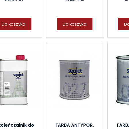
Do koszyka
Do koszyka
Do
zcieńczalnik do
FARBA ANTYPOR.
FARB