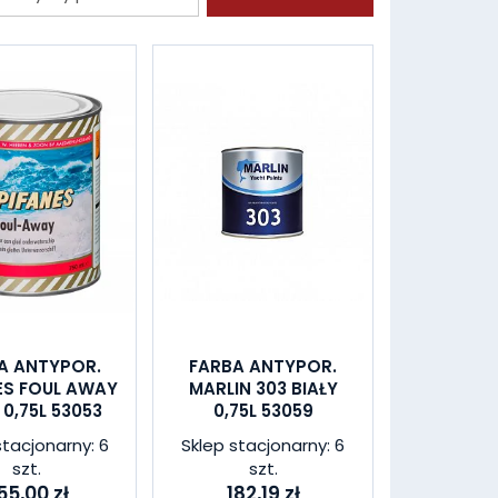
A ANTYPOR.
FARBA ANTYPOR.
ES FOUL AWAY
MARLIN 303 BIAŁY
 0,75L 53053
0,75L 53059
stacjonarny: 6
Sklep stacjonarny: 6
szt.
szt.
55,00 zł
182,19 zł