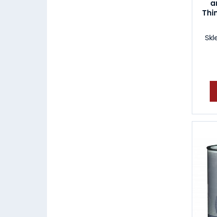
a
Thi
Skl