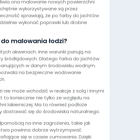
żliwia ona malowanie nowych powierzchni
e chętnie wykorzystywane są przez
uteczność sprawiają, że po farby do jachtów
zielnie wykonać poprawki lub drobne
 do malowania łodzi?
itych akwenach. Inne warunki panują na
zy śródlądowych. Dlatego farba do jachtów
panujących w danym środowisku wodnym.
 pozwala na bezpieczne wodowanie
ch.
 nie może wchodzić w reakcje z solą i innymi
 to koniecznie nie tylko ze względu na
ni lakierniczej. Ma to również podłoże
nny dostawać się do środowiska naturalnego.
ornością na inne zagrożenia, takie jak
rstwa powinna dobrze wytrzymywać
afiające się w czasie cumowania. Dzięki