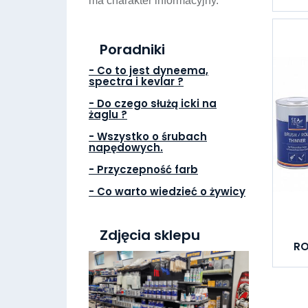
ma charakter informacyjny.
Poradniki
- Co to jest dyneema,
spectra i kevlar ?
- Do czego służą icki na
żaglu ?
- Wszystko o śrubach
napędowych.
- Przyczepność farb
- Co warto wiedzieć o żywicy
Zdjęcia sklepu
RO