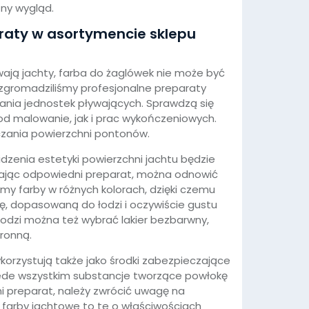
ny wygląd.
araty w asortymencie sklepu
ływają jachty, farba do żaglówek nie może być
zgromadziliśmy profesjonalne preparaty
nia jednostek pływających. Sprawdzą się
d malowanie, jak i prac wykończeniowych.
czania powierzchni pontonów.
dzenia estetyki powierzchni jachtu będzie
rając odpowiedni preparat, można odnowić
my farby w różnych kolorach, dzięki czemu
, dopasowaną do łodzi i oczywiście gustu
łodzi można też wybrać lakier bezbarwny,
ronną.
ykorzystują także jako środki zabezpieczające
zede wszystkim substancje tworzące powłokę
 preparat, należy zwrócić uwagę na
e farby jachtowe to te o właściwościach