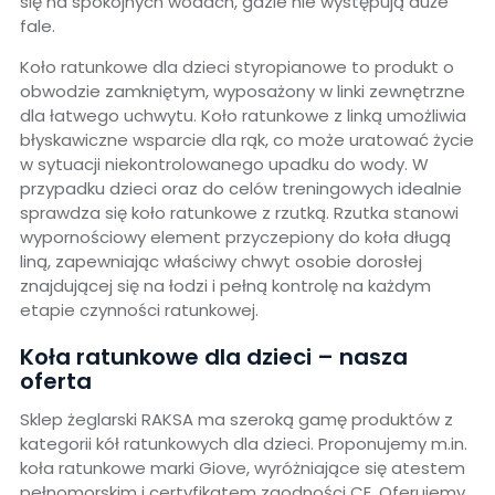
się na spokojnych wodach, gdzie nie występują duże
fale.
Koło ratunkowe dla dzieci styropianowe to produkt o
obwodzie zamkniętym, wyposażony w linki zewnętrzne
dla łatwego uchwytu. Koło ratunkowe z linką umożliwia
błyskawiczne wsparcie dla rąk, co może uratować życie
w sytuacji niekontrolowanego upadku do wody. W
przypadku dzieci oraz do celów treningowych idealnie
sprawdza się koło ratunkowe z rzutką. Rzutka stanowi
wypornościowy element przyczepiony do koła długą
liną, zapewniając właściwy chwyt osobie dorosłej
znajdującej się na łodzi i pełną kontrolę na każdym
etapie czynności ratunkowej.
Koła ratunkowe dla dzieci – nasza
oferta
Sklep żeglarski RAKSA ma szeroką gamę produktów z
kategorii kół ratunkowych dla dzieci. Proponujemy m.in.
koła ratunkowe marki Giove, wyróżniające się atestem
pełnomorskim i certyfikatem zgodności CE. Oferujemy