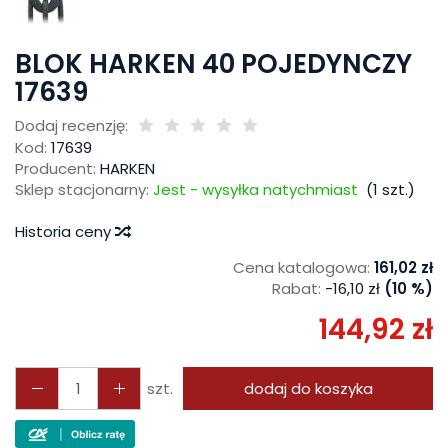
BLOK HARKEN 40 POJEDYNCZY
17639
Dodaj recenzję:
Kod:
17639
Producent:
HARKEN
Sklep stacjonarny:
Jest - wysyłka natychmiast
(
1
szt.)
Historia ceny
Cena katalogowa:
161,02 zł
Rabat:
-
16,10 zł
(10 %)
144,92 zł
szt.
dodaj do koszyka