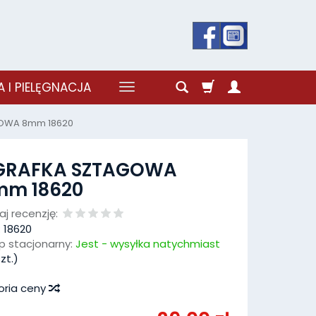
 I PIELĘGNACJA
OWA 8mm 18620
GRAFKA SZTAGOWA
mm 18620
j recenzję:
:
18620
p stacjonarny:
Jest - wysyłka natychmiast
zt.)
oria ceny