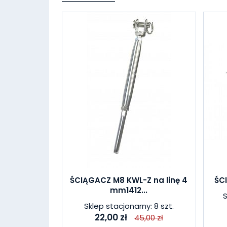
ŚCIĄGACZ M8 KWL-Z na linę 4
ŚC
mm1412...
S
Sklep stacjonarny: 8 szt.
22,00 zł
45,00 zł