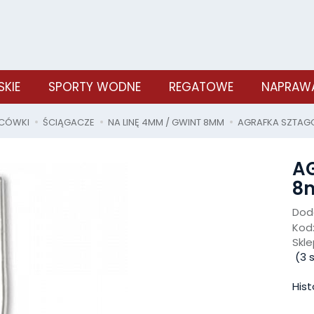
SKIE
SPORTY WODNE
REGATOWE
NAPRAWA
ŃCÓWKI
ŚCIĄGACZE
NA LINĘ 4MM / GWINT 8MM
AGRAFKA SZTAG
A
8
Doda
Kod
Skle
(
3
s
Hist