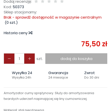
Dodaj recenzję:
Kod:
50373
Sklep stacjonarny:
Brak - sprawdź dostępność w magazynie centralnym
(
0
szt.)
Historia ceny
75,50 zł
szt.
dodaj do koszyka
Wysyłka 24
Gwarancja
Zwrot
Wysyłka 24h
24 miesiące
Do 30 dni
Amortyzator cumy sprężynowy. S
łuży do amortyzowania
twardych uderzeń napinającej się liny cumowniczej.
Materiał: stal nierdzewna