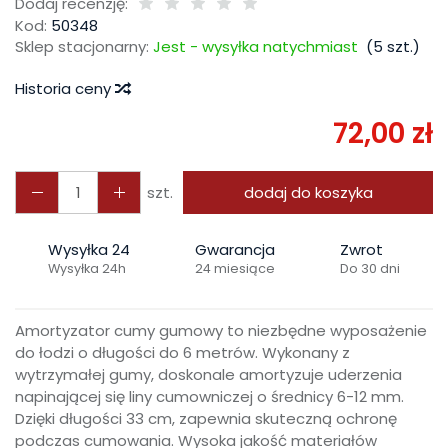
Dodaj recenzję:
Kod:
50348
Sklep stacjonarny:
Jest - wysyłka natychmiast
(
5
szt.)
Historia ceny
72,00 zł
szt.
dodaj do koszyka
Wysyłka 24
Gwarancja
Zwrot
Wysyłka 24h
24 miesiące
Do 30 dni
Amortyzator cumy gumowy to niezbędne wyposażenie
do łodzi o długości do 6 metrów. Wykonany z
wytrzymałej gumy, doskonale amortyzuje uderzenia
napinającej się liny cumowniczej o średnicy 6-12 mm.
Dzięki długości 33 cm, zapewnia skuteczną ochronę
podczas cumowania. Wysoka jakość materiałów