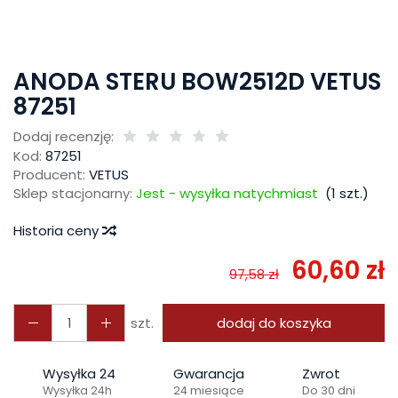
ANODA STERU BOW2512D VETUS
87251
Dodaj recenzję:
Kod:
87251
Producent:
VETUS
Sklep stacjonarny:
Jest - wysyłka natychmiast
(
1
szt.)
Historia ceny
60,60 zł
97,58 zł
szt.
dodaj do koszyka
Wysyłka 24
Gwarancja
Zwrot
Wysyłka 24h
24 miesiące
Do 30 dni