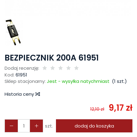
BEZPIECZNIK 200A 61951
Dodaj recenzję:
Kod:
61951
Sklep stacjonarny:
Jest - wysyłka natychmiast
(
1
szt.)
Historia ceny
9,17 zł
12,10 zł
szt.
dodaj do koszyka