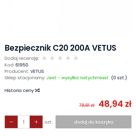
Bezpiecznik C20 200A VETUS
Dodaj recenzję:
Kod:
61950
Producent:
VETUS
Sklep stacjonarny:
Jest - wysyłka natychmiast
(
0
szt.)
Historia ceny
48,94 zł
78,81 zł
szt.
dodaj do koszyka