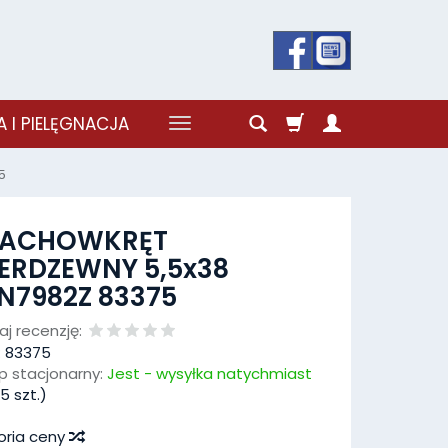
 I PIELĘGNACJA
5
LACHOWKRĘT
ERDZEWNY 5,5x38
N7982Z 83375
j recenzję:
:
83375
p stacjonarny:
Jest - wysyłka natychmiast
5
szt.)
oria ceny