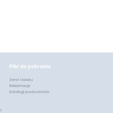
Pliki do pobrania
Zwrot towaru
Reklamacje
Katalogi producentów
o