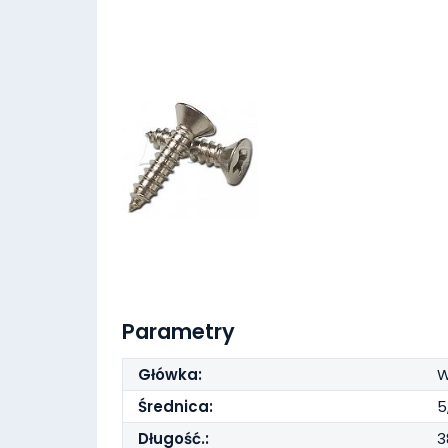
Parametry
Główka:
W
Średnica:
5
Długość.: