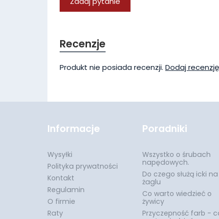
Zadaj pytanie
Recenzje
Produkt nie posiada recenzji.
Dodaj recenzję
Informacje
Poradniki
Wysyłki
Wszystko o śrubach
napędowych.
Polityka prywatności
Do czego służą icki na
Kontakt
żaglu
Regulamin
Co warto wiedzieć o
O firmie
żywicy
Raty
Przyczepność farb - c