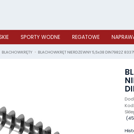
SKIE
SPORTY WODNE
REGATOWE
NAPRAWA
BLACHOWKRĘTY
BLACHOWKRĘT NIERDZEWNY 5,5x38 DIN7982Z 8337
B
NI
DI
Doda
Kod
Skle
(
45
Hist