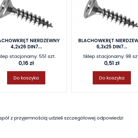
ACHOWKRĘT NIERDZEWNY
BLACHOWKRĘT NIERDZE
4,2x26 DIN7...
6,3x25 DIN7...
klep stacjonarny: 551 szt.
Sklep stacjonarny: 98 sz
0,16 zł
0,51 zł
Do koszyka
Do koszyka
spół z przyjemnością udzieli szczegółowej odpowiedzi