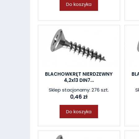
Do koszyka
BLACHOWKRĘT NIERDZEWNY
BL
4,2x13 DIN7...
Sklep stacjonarny: 276 szt.
S
0,46 zł
Do koszyka