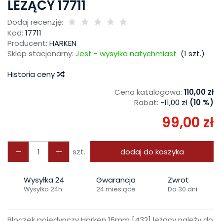
LEŻĄCY 17711
Dodaj recenzję:
Kod:
17711
Producent:
HARKEN
Sklep stacjonarny:
Jest - wysyłka natychmiast
(
1
szt.)
Historia ceny
Cena katalogowa:
110,00 zł
Rabat:
-
11,00 zł
(10 %)
99,00 zł
szt.
dodaj do koszyka
Wysyłka 24
Gwarancja
Zwrot
Wysyłka 24h
24 miesiące
Do 30 dni
Bloczek pojedynczy Harken 16mm [432] leżący należy do