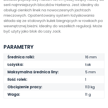
serii najmniejszych bloczków Harkena. Jest idealny do
obsługi cienkich linek na nowoczesnych jachtach
mieczowych. Opatentowany system łożyskowania
składa się ze stalowych kulek biegnących w rowkach po
wewnętrznej bieżni. Idealny do wszelkich regulacji. Może
być użyty jako blok do Lazy Jack.
PARAMETRY
Średnica rolki:
16 mm
Łożyska:
tak
Maksymalna średnica liny:
5 mm
Ilość rolek:
1
Obciążenie pracy:
113 kg
Waga:
11 g