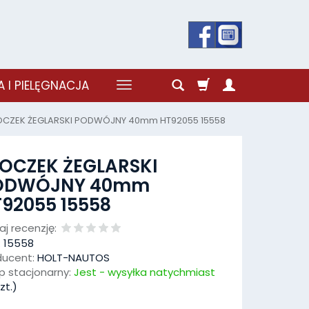
 I PIELĘGNACJA
OCZEK ŻEGLARSKI PODWÓJNY 40mm HT92055 15558
OCZEK ŻEGLARSKI
ODWÓJNY 40mm
92055 15558
j recenzję:
:
15558
ducent:
HOLT-NAUTOS
p stacjonarny:
Jest - wysyłka natychmiast
zt.)