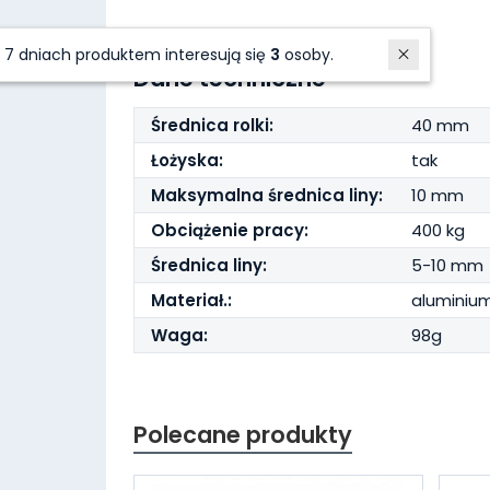
W ostatnich 7 dniach produktem interesują się
3
osoby.
Dane techniczne
Średnica rolki:
40 mm
Łożyska:
tak
Maksymalna średnica liny:
10 mm
Obciążenie pracy:
400 kg
Średnica liny:
5-10 mm
Materiał.:
aluminium
Waga:
98g
Polecane produkty