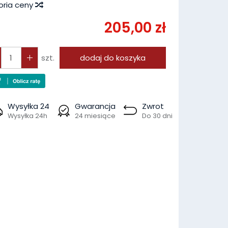
oria ceny
205,00 zł
szt.
dodaj do koszyka
Wysyłka 24
Gwarancja
Zwrot
Wysyłka 24h
24 miesiące
Do 30 dni