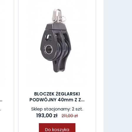
BLOCZEK ŻEGLARSKI
.
PODWÓJNY 40mm Z Z...
.
Sklep stacjonarny: 2 szt.
193,00 zł
211,00 zł
Do koszyka