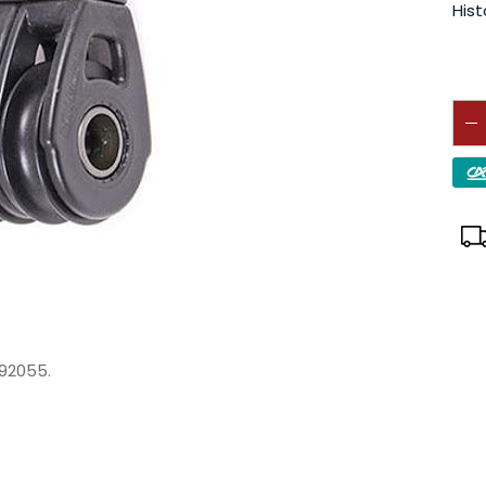
Hist
92055.