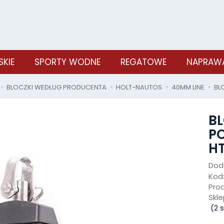
SKIE
SPORTY WODNE
REGATOWE
NAPRAWA
BLOCZKI WEDŁUG PRODUCENTA
HOLT-NAUTOS
40MM LINE
BL
BL
P
HT
Doda
Kod
Pro
Skle
(
2
s