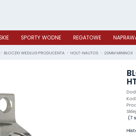
SKIE
SPORTY WODNE
REGATOWE
NAPRAWA
BLOCZKI WEDŁUG PRODUCENTA
HOLT-NAUTOS
20MM MININOX
B
HT
Doda
Kod
Pro
Skle
(
7
s
Hist