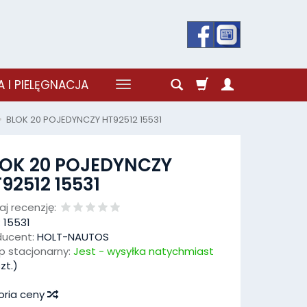
 I PIELĘGNACJA
BLOK 20 POJEDYNCZY HT92512 15531
LOK 20 POJEDYNCZY
92512 15531
j recenzję:
:
15531
ducent:
HOLT-NAUTOS
p stacjonarny:
Jest - wysyłka natychmiast
zt.)
oria ceny