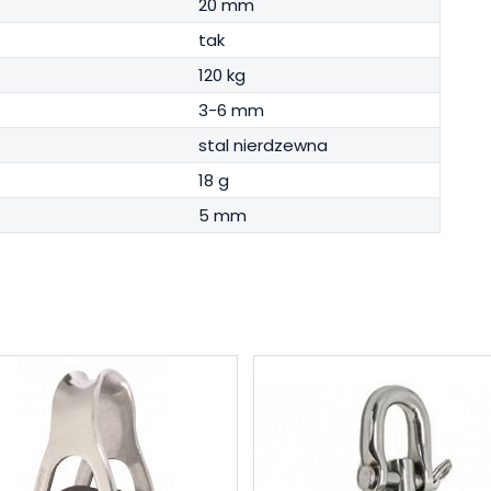
20 mm
tak
120 kg
3-6 mm
stal nierdzewna
18 g
5 mm