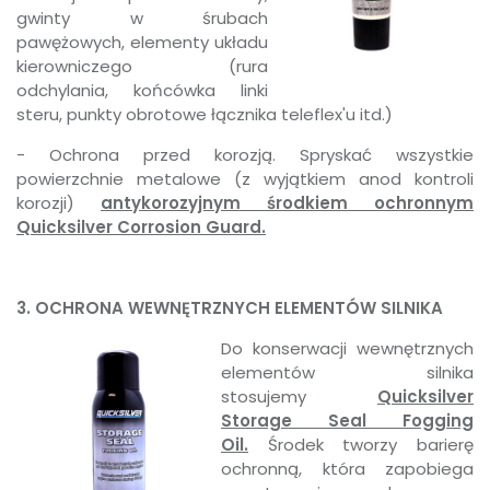
gwinty w śrubach
pawężowych, elementy układu
kierowniczego (rura
odchylania, końcówka linki
steru, punkty obrotowe łącznika teleflex'u itd.)
- Ochrona przed korozją. Spryskać wszystkie
powierzchnie metalowe (z wyjątkiem anod kontroli
korozji)
antykorozyjnym środkiem ochronnym
Quicksilver Corrosion Guard.
3. OCHRONA WEWNĘTRZNYCH ELEMENTÓW SILNIKA
Do konserwacji wewnętrznych
elementów silnika
stosujemy
Quicksilver
Storage Seal Fogging
Oil.
Środek tworzy barierę
ochronną, która zapobiega