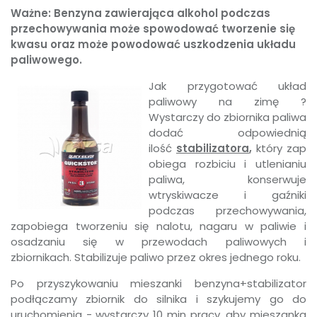
Ważne: Benzyna zawierająca alkohol podczas
przechowywania może spowodować tworzenie się
kwasu oraz może powodować uszkodzenia układu
paliwowego.
Jak przygotować układ
paliwowy na zimę ?
Wystarczy do zbiornika paliwa
dodać odpowiednią
ilość
stabilizatora
,
który zap
obiega rozbiciu i utlenianiu
paliwa, konserwuje
wtryskiwacze i gaźniki
podczas przechowywania,
zapobiega tworzeniu się nalotu, nagaru w paliwie i
osadzaniu się w przewodach paliwowych i
zbiornikach. Stabilizuje paliwo przez okres jednego roku.
Po przyszykowaniu mieszanki benzyna+stabilizator
podłączamy zbiornik do silnika i szykujemy go do
uruchomienia - wystarczy 10 min pracy, aby mieszanka