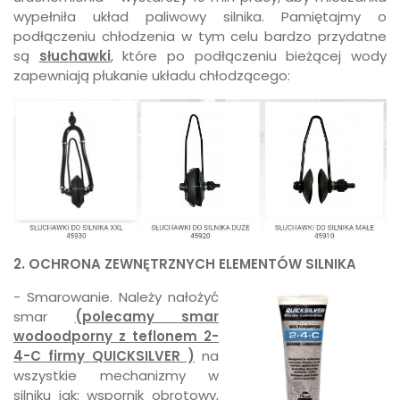
wypełniła układ paliwowy silnika. Pamiętajmy o
podłączeniu chłodzenia w tym celu bardzo przydatne
są
słuchawki
, które po podłączeniu bieżącej wody
zapewniają płukanie układu chłodzącego:
2. OCHRONA ZEWNĘTRZNYCH ELEMENTÓW SILNIKA
- Smarowanie. Należy nałożyć
smar
(polecamy smar
wodoodporny z teflonem 2-
4-C firmy QUICKSILVER )
na
wszystkie mechanizmy w
silniku jak: wspornik obrotowy,