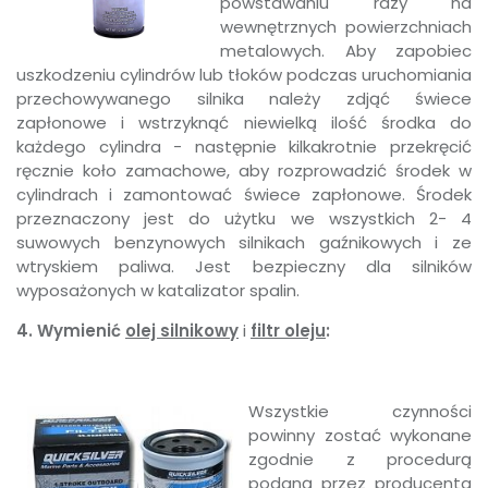
powstawaniu rdzy na
wewnętrznych powierzchniach
metalowych. Aby zapobiec
uszkodzeniu cylindrów lub tłoków podczas uruchomiania
przechowywanego silnika należy zdjąć świece
zapłonowe i wstrzyknąć niewielką ilość środka do
każdego cylindra - następnie kilkakrotnie przekręcić
ręcznie koło zamachowe, aby rozprowadzić środek w
cylindrach i zamontować świece zapłonowe. Środek
przeznaczony jest do użytku we wszystkich 2- 4
suwowych benzynowych silnikach gaźnikowych i ze
wtryskiem paliwa. Jest bezpieczny dla silników
wyposażonych w katalizator spalin.
4. Wymienić
olej silnikowy
i
filtr oleju
:
Wszystkie czynności
powinny zostać wykonane
zgodnie z procedurą
podaną przez producenta