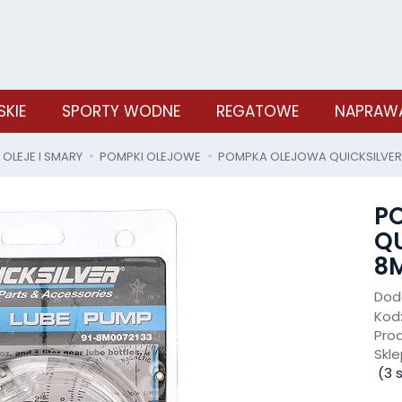
SKIE
SPORTY WODNE
REGATOWE
NAPRAWA
OLEJE I SMARY
POMPKI OLEJOWE
POMPKA OLEJOWA QUICKSILVER 
P
QU
8M
Doda
Kod
Pro
Skle
(
3
s