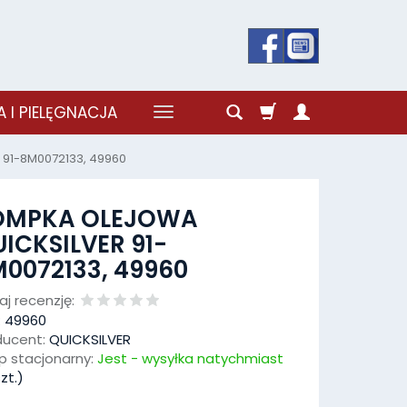
 I PIELĘGNACJA
91-8M0072133, 49960
OMPKA OLEJOWA
ICKSILVER 91-
0072133, 49960
j recenzję:
:
49960
ducent:
QUICKSILVER
p stacjonarny:
Jest - wysyłka natychmiast
zt.)