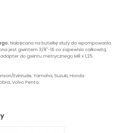
ego.
Nakręcana na butelkę służy do wpompowania
zona jest gwintem 3/8"-16 co zapewnia całkowitą
adapter do gwintu metrycznego M8 x 1,25.
ohnson/Evinrude, Yamaha, Suzuki, Honda
Cobra, Volvo Penta.
ty