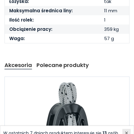
Łożyska:
tak
Maksymalna średnica liny:
11 mm
Ilość rolek:
1
Obciążenie pracy:
359 kg
Waga:
57 g
Akcesoria
Polecane produkty
W ostatnich 7 dniach produktem interesuje się
13
osób.