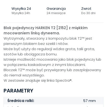
Wysyłka 24
Gwarancja
Zwrot
Wysyłka 24h
24 miesiące
Do 30 dni
Blok pojedynczy HARKEN T2 [2152] z miękkim
mocowaniem linką dyneema.
Wytrzymały, stworzony z kompozytu blok T2™ jest
pierwszym blokiem bez szekli i nitów.
Może być użyty do regulacji wózka grota, talii grota,
szotów lub obciągacza bomu.
Istnieje możliwość mocowania jako blok pojedynczy lub
w połączeniu kaskadowym z innymi bloczkami.
Bloczek T2™ może być przywiązany lub zaszplajsowany
do niemal wszystkiego.
W zestawie znajduje się linka Spectra®.
PARAMETRY
Średnica rolki:
57 mm