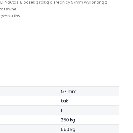
OLT Nautos. Bloczek z rolką o średnicy 57mm wykonaną z
erdzewnej.
żeniu liny.
57 mm
tak
1
250 kg
650 kg