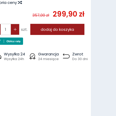
oria ceny
299,90 zł
357,00 zł
szt.
dodaj do koszyka
Wysyłka 24
Gwarancja
Zwrot
Wysyłka 24h
24 miesiące
Do 30 dni