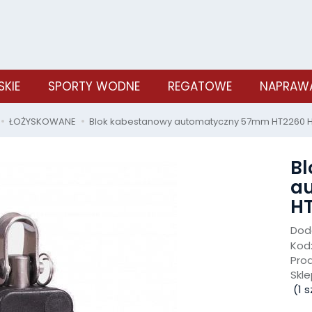
SKIE
SPORTY WODNE
REGATOWE
NAPRAWA
ŁOŻYSKOWANE
Blok kabestanowy automatyczny 57mm HT2260 H
Bl
a
HT
Doda
Kod
Pro
Skle
(
1
sz