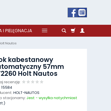
 I PIELĘGNACJA
olt Nautos
ok kabestanowy
utomatyczny 57mm
2260 Holt Nautos
j recenzję:
:
15584
ducent:
HOLT-NAUTOS
p stacjonarny:
Jest - wysyłka natychmiast
t.)