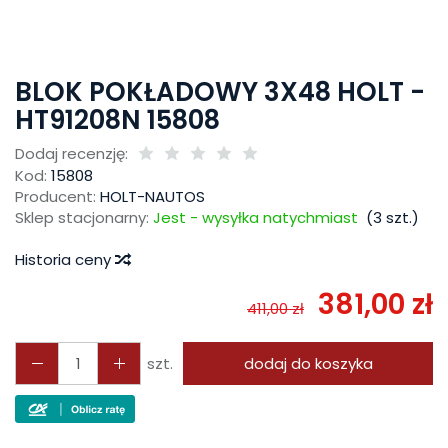
BLOK POKŁADOWY 3X48 HOLT -
HT91208N 15808
Dodaj recenzję:
Kod:
15808
Producent:
HOLT-NAUTOS
Sklep stacjonarny:
Jest - wysyłka natychmiast
(
3
szt.)
Historia ceny
381,00 zł
411,00 zł
szt.
dodaj do koszyka