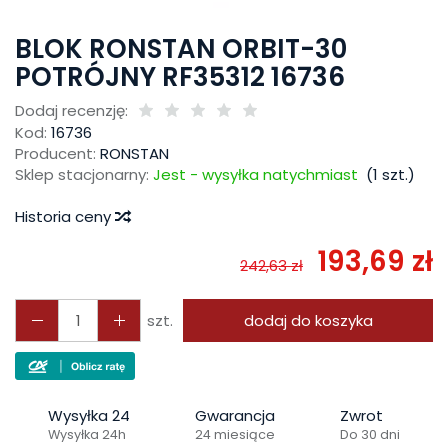
BLOK RONSTAN ORBIT-30
POTRÓJNY RF35312 16736
Dodaj recenzję:
Kod:
16736
Producent:
RONSTAN
Sklep stacjonarny:
Jest - wysyłka natychmiast
(
1
szt.)
Historia ceny
193,69 zł
242,63 zł
szt.
dodaj do koszyka
interesują się
3
osoby.
Wysyłka 24
Gwarancja
Zwrot
Wysyłka 24h
24 miesiące
Do 30 dni