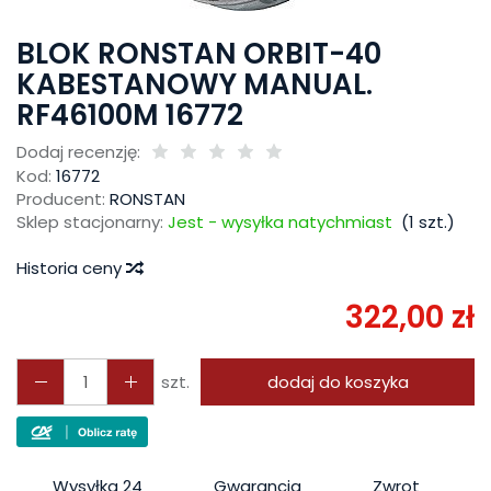
BLOK RONSTAN ORBIT-40
KABESTANOWY MANUAL.
RF46100M 16772
Dodaj recenzję:
Kod:
16772
Producent:
RONSTAN
Sklep stacjonarny:
Jest - wysyłka natychmiast
(
1
szt.)
Historia ceny
322,00 zł
szt.
dodaj do koszyka
Wysyłka 24
Gwarancja
Zwrot