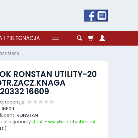
 I PIELĘGNACJA
332 16609
OK RONSTAN UTILITY-20
OTR.ZACZ.KNAGA
20332 16609
j recenzję:
:
16609
ducent:
RONSTAN
p stacjonarny:
Jest - wysyłka natychmiast
t.)