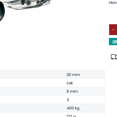
Hist
20 mm
tak
6 mm
3
400 kg
122 g