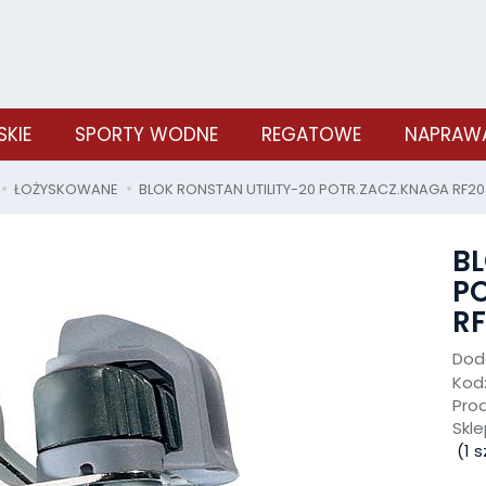
SKIE
SPORTY WODNE
REGATOWE
NAPRAWA
ŁOŻYSKOWANE
BLOK RONSTAN UTILITY-20 POTR.ZACZ.KNAGA RF20
BL
P
RF
Doda
Kod
Pro
Skle
(
1
sz