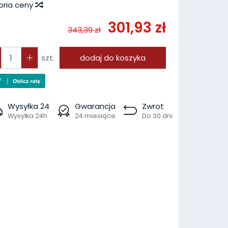
oria ceny
301,93 zł
343,39 zł
szt.
dodaj do koszyka
Wysyłka 24
Gwarancja
Zwrot
Wysyłka 24h
24 miesiące
Do 30 dni