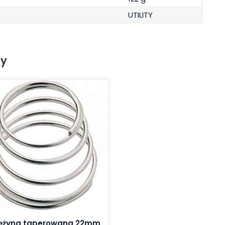
UTILITY
ty
ężyna taperowana 22mm