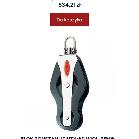
534,21 zł
Do koszyka
BLOK RONSTAN UTILITY-50 WIOL. RF505...