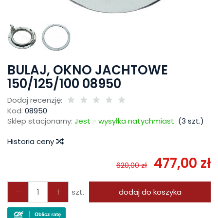
BULAJ, OKNO JACHTOWE
150/125/100 08950
Dodaj recenzję:
Kod:
08950
Sklep stacjonarny:
Jest - wysyłka natychmiast
(
3
szt.)
Historia ceny
477,00 zł
620,00 zł
szt.
dodaj do koszyka