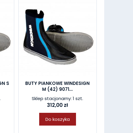
GN S
BUTY PIANKOWE WINDESIGN
M (42) 9071...
.
Sklep stacjonarny: 1 szt.
312,00 zł
Do koszyka