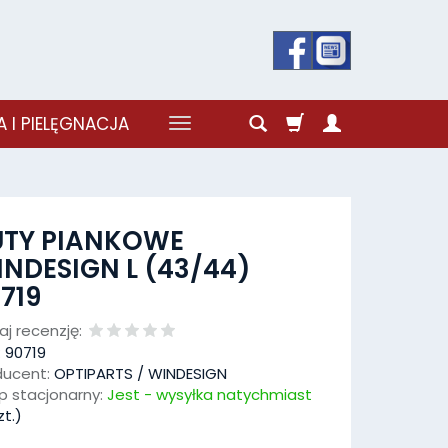
 I PIELĘGNACJA
UTY PIANKOWE
NDESIGN L (43/44)
719
j recenzję:
:
90719
ducent:
OPTIPARTS / WINDESIGN
p stacjonarny:
Jest - wysyłka natychmiast
t.)