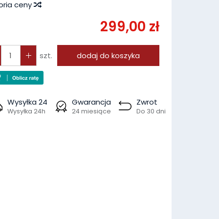
oria ceny
299,00 zł
szt.
dodaj do koszyka
Wysyłka 24
Gwarancja
Zwrot
Wysyłka 24h
24 miesiące
Do 30 dni