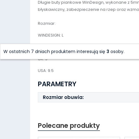
Długie buty piankowe WinDesign, wykonane z 5m
błyskawiczny, zabezpieczenie na rzep oraz wzmo
Rozmiar:
WINDESIGN: L
EUROPE: 43/44
W ostatnich 7 dniach produktem interesują się
3
osoby.
UK: 9
USA: 9.5
PARAMETRY
Rozmiar obuwia:
Polecane produkty