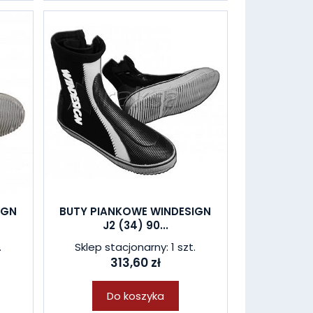
IGN
BUTY PIANKOWE WINDESIGN
J2 (34) 90...
.
Sklep stacjonarny: 1 szt.
313,60 zł
Do koszyka