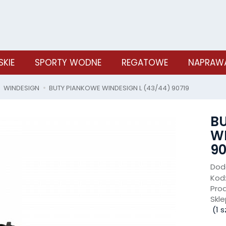
SKIE
SPORTY WODNE
REGATOWE
NAPRAWA
WINDESIGN
BUTY PIANKOWE WINDESIGN L (43/44) 90719
B
WI
90
Doda
Kod
Pro
Skle
(
1
sz