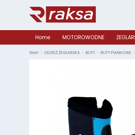
Home
MOTOROWODNE
ŻEGLAR
Start
ODZIEŻ ŻEGLARSKA
BUTY
BUTY PIANKOWE