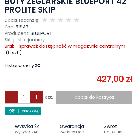
BUTY ŻEGLARSKIE BLUEPORT 42
PROLITE SKIP
Dodaj recenzję:
Kod:
91842
Producent:
BLUEPORT
Sklep stacjonarny:
Brak - sprawdź dostępność w magazynie centralnym
(
0
szt.)
Historia ceny
427,00 zł
szt.
dodaj do koszyka
Wysyłka 24
Gwarancja
Zwrot
Wysyłka 24h
24 miesiące
Do 30 dni