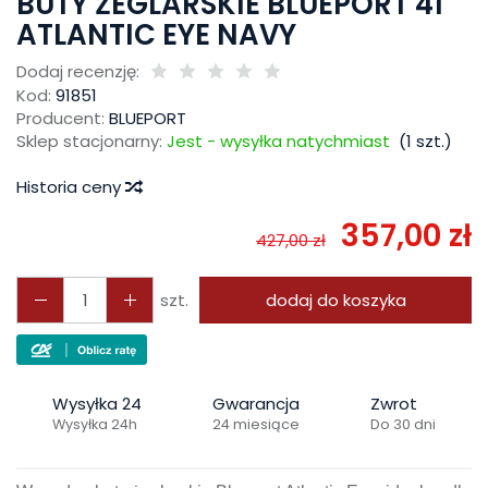
BUTY ŻEGLARSKIE BLUEPORT 41
ATLANTIC EYE NAVY
Dodaj recenzję:
Kod:
91851
Producent:
BLUEPORT
Sklep stacjonarny:
Jest - wysyłka natychmiast
(
1
szt.)
Historia ceny
357,00 zł
427,00 zł
szt.
dodaj do koszyka
Wysyłka 24
Gwarancja
Zwrot
Wysyłka 24h
24 miesiące
Do 30 dni