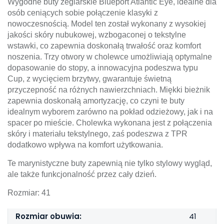
Wygodne buty żeglarskie Blueport Atlantic Eye, idealne dla
osób ceniących sobie połączenie klasyki z
nowoczesnością. Model ten został wykonany z wysokiej
jakości skóry nubukowej, wzbogaconej o tekstylne
wstawki, co zapewnia doskonałą trwałość oraz komfort
noszenia. Trzy otwory w cholewce umożliwiają optymalne
dopasowanie do stopy, a innowacyjna podeszwa typu
Cup, z wycięciem brzytwy, gwarantuje świetną
przyczepność na różnych nawierzchniach. Miękki bieżnik
zapewnia doskonałą amortyzację, co czyni te buty
idealnym wyborem zarówno na pokład odzieżowy, jak i na
spacer po mieście. Cholewka wykonana jest z połączenia
skóry i materiału tekstylnego, zaś podeszwa z TPR
dodatkowo wpływa na komfort użytkowania.
Te marynistyczne buty zapewnią nie tylko stylowy wygląd,
ale także funkcjonalność przez cały dzień.
Rozmiar: 41
Rozmiar obuwia:
41