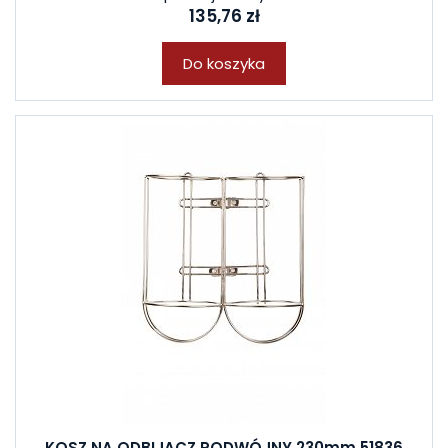
135,76 zł
Do koszyka
KOSZ NA ODBIJACZ PODWÓJNY 230mm 51836