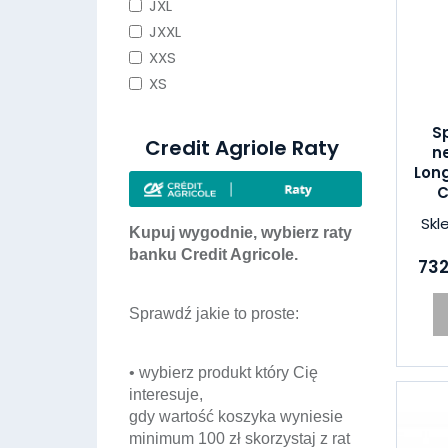
JXL
JXXL
XXS
XS
S
Credit Agriole Raty
n
Lon
C
Skl
Kupuj wygodnie, wybierz raty
banku Credit Agricole.
732
Sprawdź jakie to proste:
• wybierz produkt który Cię
interesuje,
gdy wartość koszyka wyniesie
minimum 100 zł skorzystaj z rat