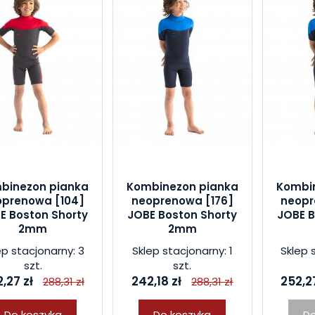
binezon pianka
Kombinezon pianka
Kombi
oprenowa [104]
neoprenowa [176]
neopr
E Boston Shorty
JOBE Boston Shorty
JOBE B
2mm
2mm
ep stacjonarny: 3
Sklep stacjonarny: 1
Sklep 
szt.
szt.
,27 zł
242,18 zł
252,27
288,31 zł
288,31 zł
Do koszyka
Do koszyka
Do