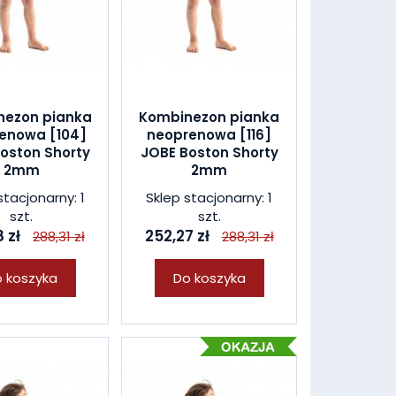
nezon pianka
Kombinezon pianka
enowa [104]
neoprenowa [116]
oston Shorty
JOBE Boston Shorty
2mm
2mm
stacjonarny: 1
Sklep stacjonarny: 1
szt.
szt.
 zł
252,27 zł
288,31 zł
288,31 zł
 koszyka
Do koszyka