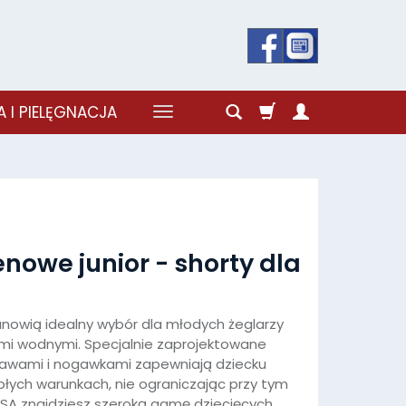
 I PIELĘGNACJA
enowe junior - shorty dla
nowią idealny wybór dla młodych żeglarzy
mi wodnymi. Specjalnie zaprojektowane
ękawami i nogawkami zapewniają dziecku
łych warunkach, nie ograniczając przy tym
SA znajdziesz szeroką gamę dziecięcych