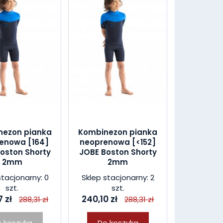
nezon pianka
Kombinezon pianka
enowa [164]
neoprenowa [<152]
oston Shorty
JOBE Boston Shorty
2mm
2mm
stacjonarny: 0
Sklep stacjonarny: 2
szt.
szt.
 zł
240,10 zł
288,31 zł
288,31 zł
 koszyka
Do koszyka