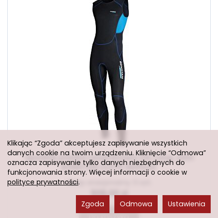
Klikając “Zgoda” akceptujesz zapisywanie wszystkich
danych cookie na twoim urządzeniu. Kliknięcie “Odmowa”
Spodnie pianka neoprenowa XXL Long John
oznacza zapisywanie tylko danych niezbędnych do
RONSTAN CL270 Skiffsuit
funkcjonowania strony. Więcej informacji o cookie w
polityce prywatności
Sklep stacjonarny: 0 szt.
.
906,00 zł
Zgoda
Odmowa
Ustawienia
Do koszyka