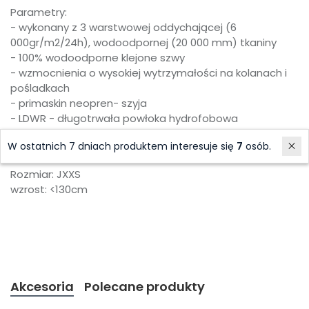
Parametry:
- wykonany z 3 warstwowej oddychającej (6
000gr/m2/24h), wodoodpornej (20 000 mm) tkaniny
- 100% wodoodporne klejone szwy
- wzmocnienia o wysokiej wytrzymałości na kolanach i
pośladkach
- primaskin neopren- szyja
- LDWR - długotrwała powłoka hydrofobowa
- wewnętrzne szelki
W ostatnich 7 dniach produktem interesuje się
7
osób.
Rozmiar: JXXS
wzrost: <130cm
Akcesoria
Polecane produkty