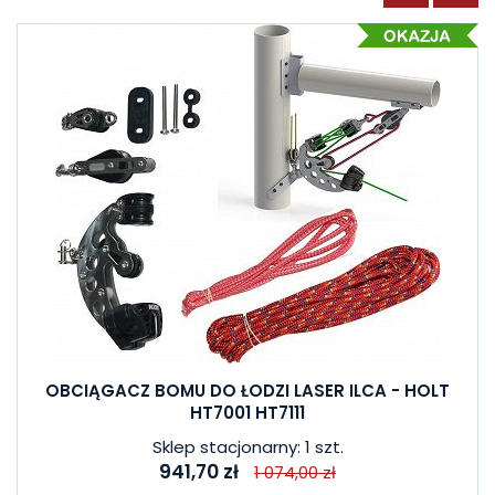
OBCIĄGACZ BOMU DO ŁODZI LASER ILCA - HOLT
HT7001 HT7111
Sklep stacjonarny: 1 szt.
941,70 zł
1 074,00 zł