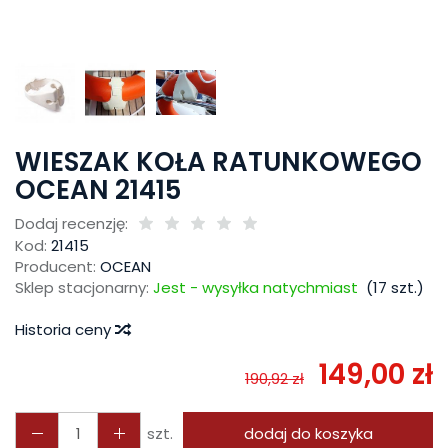
WIESZAK KOŁA RATUNKOWEGO
OCEAN 21415
Dodaj recenzję:
Kod:
21415
Producent:
OCEAN
Sklep stacjonarny:
Jest - wysyłka natychmiast
(
17
szt.)
Historia ceny
149,00 zł
190,92 zł
szt.
dodaj do koszyka