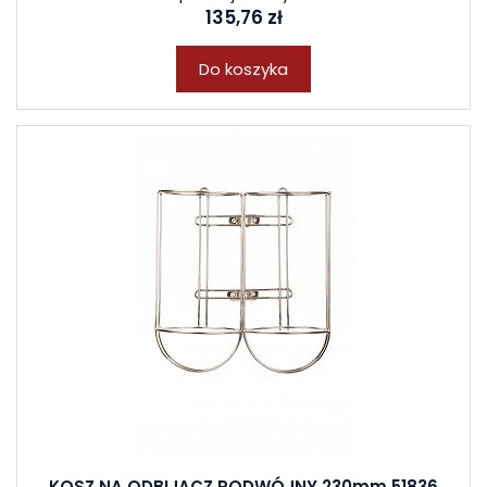
135,76 zł
Do koszyka
KOSZ NA ODBIJACZ PODWÓJNY 230mm 51836