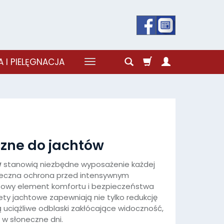
 I PIELĘGNACJA
czne do jachtów
w
stanowią niezbędne wyposażenie każdej
kuteczna ochrona przed intensywnym
zowy element komfortu i bezpieczeństwa
ety jachtowe zapewniają nie tylko redukcję
ą uciążliwe odblaski zakłócające widoczność,
 w słoneczne dni.