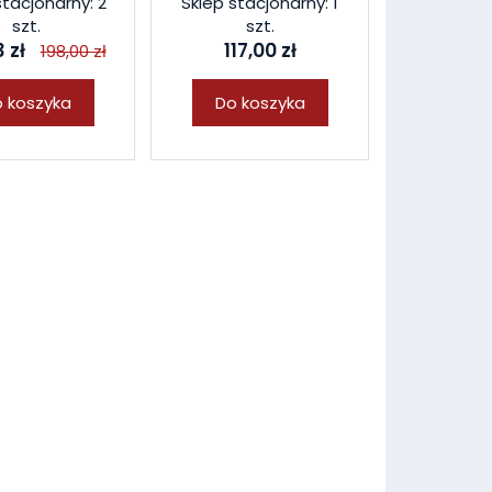
stacjonarny: 2
Sklep stacjonarny: 1
szt.
szt.
 zł
117,00 zł
198,00 zł
 koszyka
Do koszyka