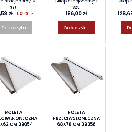
ep stacjonarny: 0
Sklep stacjonarny: 1
Sklep 
szt.
szt.
,58 zł
186,00 zł
128,63
133,00 zł
Do koszyka
Do koszyka
Do
ROLETA
ROLETA
ECIWSŁONECZNA
PRZECIWSŁONECZNA
0X62 CM 09054
68X78 CM 09056