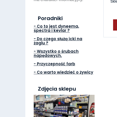
Skl
Poradniki
- Co to jest dyneema,
spectra i kevlar ?
- Do czego służą icki na
żaglu ?
- Wszystko o śrubach
napędowych.
- Przyczepność farb
- Co warto wiedzieć o żywicy
Zdjęcia sklepu