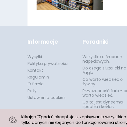
Informacje
Poradniki
Wysyłki
Wszystko o śrubach
napędowych.
Polityka prywatności
Do czego służą icki na
Kontakt
żaglu
Regulamin
Co warto wiedzieć o
O firmie
żywicy
Raty
Przyczepność farb - c
warto wiedzieć.
Ustawienia cookies
Co to jest dyneema,
spectra i kevlar.
Klikając “Zgoda” akceptujesz zapisywanie wszystkic
tylko danych niezbędnych do funkcjonowania strony.