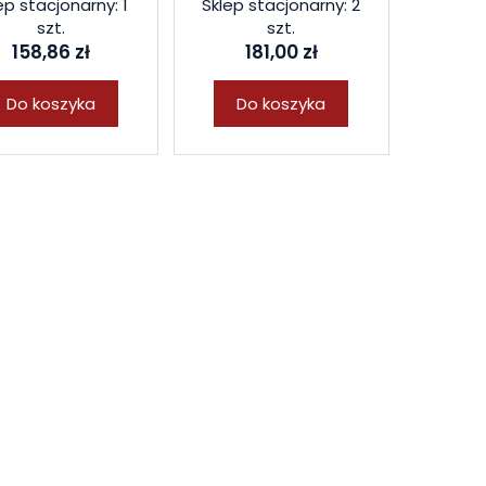
ep stacjonarny: 1
Sklep stacjonarny: 2
szt.
szt.
158,86 zł
181,00 zł
Do koszyka
Do koszyka