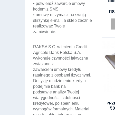
Skl
• potwierdź zawarcie umowy
kodem z SMS,
118
• umowę otrzymasz na swoją
skrzynkę e-mail, a sklep zacznie
realizować Twoje
zamówienie.
RAKSA S.C. w imieniu Credit
Agricole Bank Polska S.A.
wykonuje czynności faktyczne
związane z
zawarciem umowy kredytu
ratalnego z osobami fizycznymi.
Decyzję o udzieleniu kredytu
podejmie bank na
podstawie analizy Twojej
wiarygodności i zdolności
PRZ
kredytowej, po spełnieniu
5
wymogów formalnych. Materiał
ma charakter informacyjny.