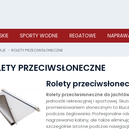
SKIE
SPORTY WODNE
REGATOWE
NAPRAWA
LAJE
ROLETY PRZECIWSŁONECZNE
LETY PRZECIWSŁONECZNE
Rolety przeciwsłone
Rolety przeciwsłoneczne do jachtó
jednostki rekreacyjnej i sportowej. S
promieniowaniem słonecznym to kluc
podczas żeglowania. Profesjonalne rol
nagrzewania kabiny, ale także eliminuj
szczególnie istotne podczas nawigacji