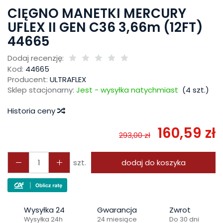
CIĘGNO MANETKI MERCURY
UFLEX II GEN C36 3,66m (12FT)
44665
Dodaj recenzję:
Kod:
44665
Producent:
ULTRAFLEX
Sklep stacjonarny:
Jest - wysyłka natychmiast
(
4
szt.)
Historia ceny
160,59 zł
293,00 zł
szt.
dodaj do koszyka
Wysyłka 24
Gwarancja
Zwrot
Wysyłka 24h
24 miesiące
Do 30 dni