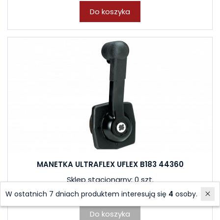
Do koszyka
MANETKA ULTRAFLEX UFLEX B183 44360
Sklep stacjonarny: 0 szt.
1 069,12 zł
W ostatnich 7 dniach produktem interesują się
4
osoby.
Do koszyka