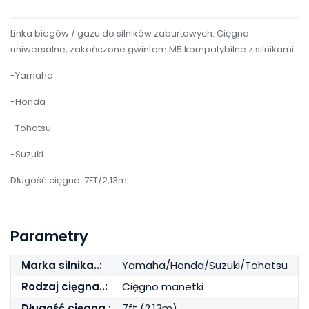
Linka biegów / gazu do silników zaburtowych. Cięgno
uniwersalne, zakończone gwintem M5 kompatybilne z silnikami:
-Yamaha
-Honda
-Tohatsu
-Suzuki
Długość cięgna: 7FT/2,13m
Parametry
Marka silnika..:
Yamaha/Honda/Suzuki/Tohatsu
Rodzaj cięgna..:
Cięgno manetki
Długość cięgna.:
7ft (2,13m)