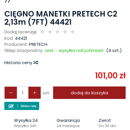
CIĘGNO MANETKI PRETECH C2
2,13m (7FT) 44421
Dodaj recenzję:
Kod:
44421
Producent:
PRETECH
Sklep stacjonarny:
Jest - wysyłka natychmiast
(
4
szt.)
Historia ceny
101,00 zł
szt.
dodaj do koszyka
Wysyłka 24
Gwarancja
Zwrot
Wysyłka 24h
24 miesiące
Do 30 dni