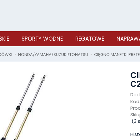
SKIE
SPORTY WODNE
REGATOWE
NAPRAWA
ŃCÓWKI
HONDA/YAMAHA/SUZUKI/TOHATSU
CIĘGNO MANETKI PRETE
C
C2
Doda
Kod
Pro
Skle
(
3
s
Hist