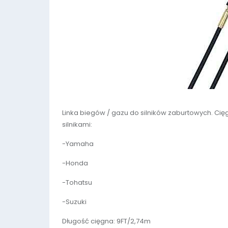
Linka biegów / gazu do silników zaburtowych. C
silnikami:
-Yamaha
-Honda
-Tohatsu
-Suzuki
Długość cięgna: 9FT/2,74m