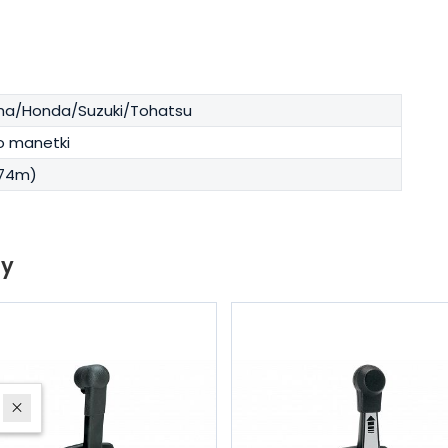
a/Honda/Suzuki/Tohatsu
o manetki
,74m)
ty