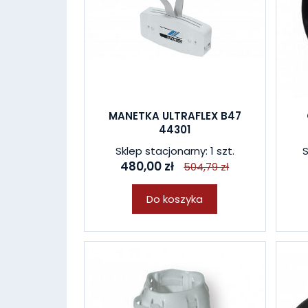
MANETKA ULTRAFLEX B47
44301
Sklep stacjonarny: 1 szt.
S
480,00 zł
504,79 zł
Do koszyka