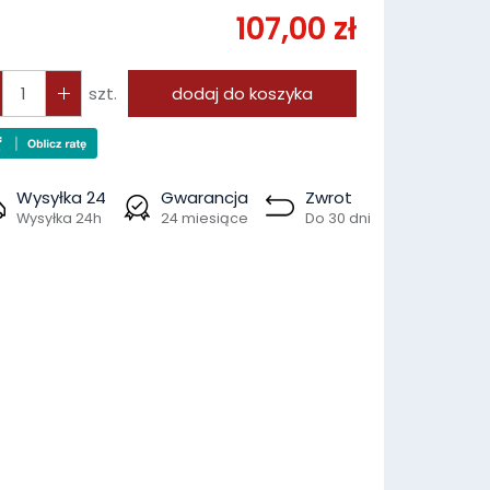
107,00 zł
szt.
dodaj do koszyka
Wysyłka 24
Gwarancja
Zwrot
Wysyłka 24h
24 miesiące
Do 30 dni