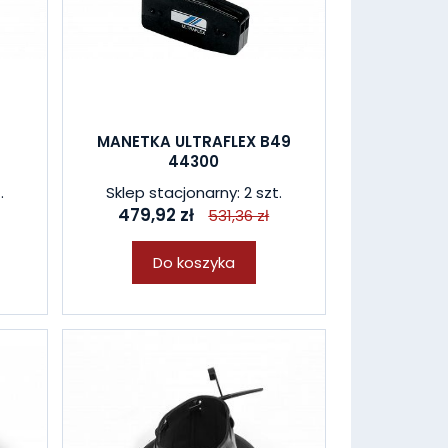
A
MANETKA ULTRAFLEX B49
44300
.
Sklep stacjonarny: 2 szt.
479,92 zł
531,36 zł
Do koszyka