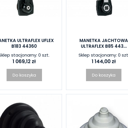
NETKA ULTRAFLEX UFLEX
MANETKA JACHTOW
B183 44360
ULTRAFLEX B85 443...
Sklep stacjonarny: 0 szt.
Sklep stacjonarny: 0 szt
1 069,12 zł
1 144,00 zł
Do koszyka
Do koszyka