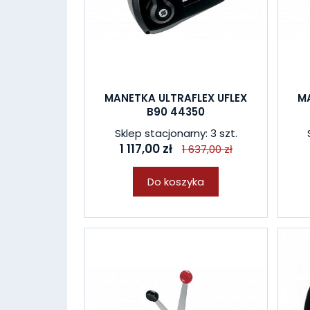
MANETKA ULTRAFLEX UFLEX
MA
B90 44350
Sklep stacjonarny: 3 szt.
1 117,00 zł
1 637,00 zł
Do koszyka