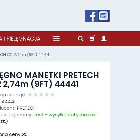
 I PIELĘGNACJA
CH C2 2,74m (9FT) 44441
IĘGNO MANETKI PRETECH
 2,74m (9FT) 44441
j recenzję:
:
44441
ducent:
PRETECH
p stacjonarny:
Jest - wysyłka natychmiast
zt.)
oria ceny