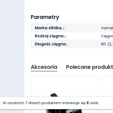
Parametry
Marka silnika..:
Yamah
Rodzaj cięgna..:
Cięgn
Długość cięgna.:
9ft (2
Akcesoria
Polecane produk
W ostatnich 7 dniach produktem interesuje się
8
osób.