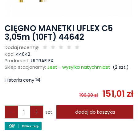
CIĘGNO MANETKI UFLEX C5
3,05m (10FT) 44642
Dodaj recenzję:
Kod:
44642
Producent:
ULTRAFLEX
Sklep stacjonarny:
Jest - wysyłka natychmiast
(
2
szt.)
Historia ceny
151,01 zł
196,00 zł
szt.
dodaj do koszyka