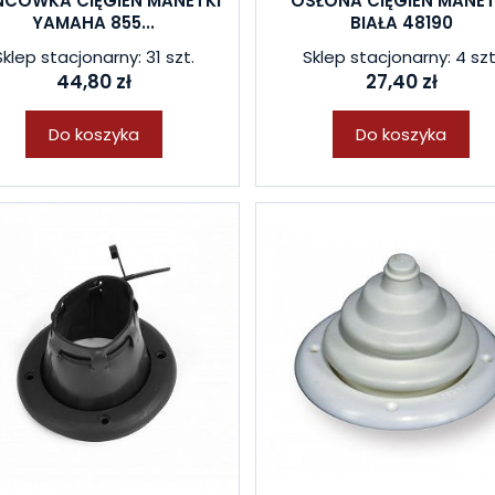
CÓWKA CIĘGIEN MANETKI
OSŁONA CIĘGIEN MANET
YAMAHA 855...
BIAŁA 48190
Sklep stacjonarny: 31 szt.
Sklep stacjonarny: 4 szt
44,80 zł
27,40 zł
Do koszyka
Do koszyka