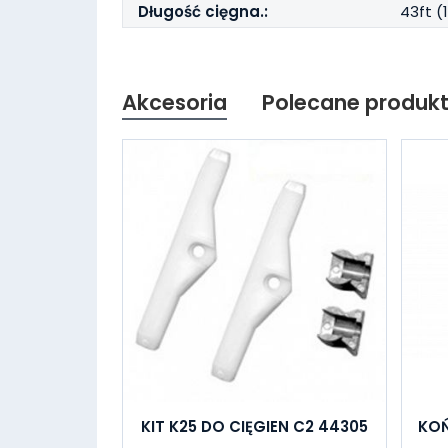
Długość cięgna.:
43ft (
Akcesoria
Polecane produk
KIT K25 DO CIĘGIEN C2 44305
KO