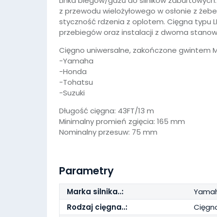
Linka biegów/gazu do silników zaburtowych.
z przewodu wielożyłowego w osłonie z żeb
styczność rdzenia z oplotem. Cięgna typu LF
przebiegów oraz instalacji z dwoma stanow
Cięgno uniwersalne, zakończone gwintem M5
-Yamaha
-Honda
-Tohatsu
-Suzuki
Długość cięgna: 43FT/13 m
Minimalny promień zgięcia: 165 mm
Nominalny przesuw: 75 mm
Parametry
Marka silnika..:
Yamah
Rodzaj cięgna..:
Cięgn