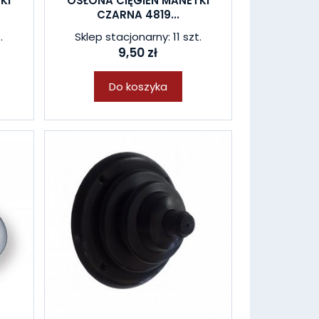
KI
OSŁONA CIĘGIEN MANETKI
CZARNA 4819...
.
Sklep stacjonarny: 11 szt.
9,50 zł
Do koszyka