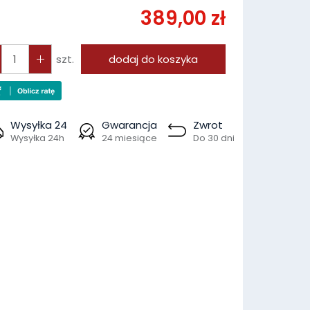
389,00 zł
szt.
dodaj do koszyka
Wysyłka 24
Gwarancja
Zwrot
Wysyłka 24h
24 miesiące
Do 30 dni