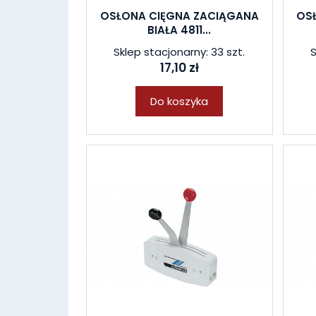
OSŁONA CIĘGNA ZACIĄGANA
OS
BIAŁA 4811...
Sklep stacjonarny: 33 szt.
S
17,10 zł
Do koszyka