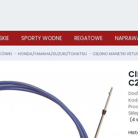
SKIE
SPORTY WODNE
REGATOWE
NAPRAWA
ŃCÓWKI
HONDA/YAMAHA/SUZUKI/TOHATSU
CIĘGNO MANETKI VETUS
CI
C2
Doda
Kod
Pro
Skle
(
4
s
Hist