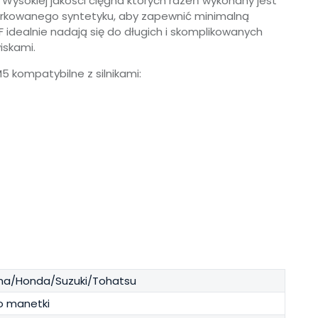
 Wysokiej jakości cięgna których rdzeń wykonany jest
erkowanego syntetyku, aby zapewnić minimalną
 idealnie nadają się do długich i skomplikowanych
iskami.
 kompatybilne z silnikami:
a/Honda/Suzuki/Tohatsu
o manetki