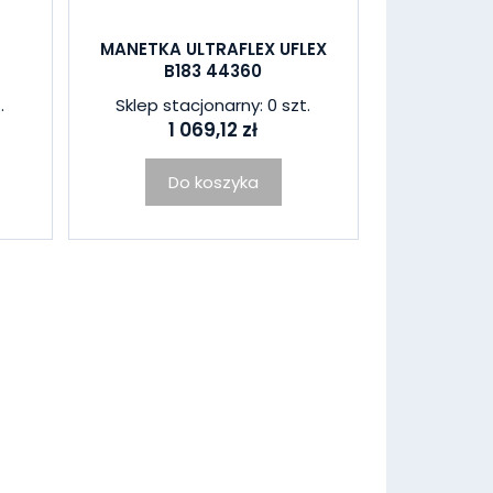
A
MANETKA ULTRAFLEX UFLEX
B183 44360
.
Sklep stacjonarny: 0 szt.
1 069,12 zł
Do koszyka