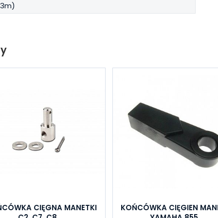
13m)
ty
ŃCÓWKA CIĘGNA MANETKI
KOŃCÓWKA CIĘGIEN MAN
C2, C7, C8 ...
YAMAHA 855...