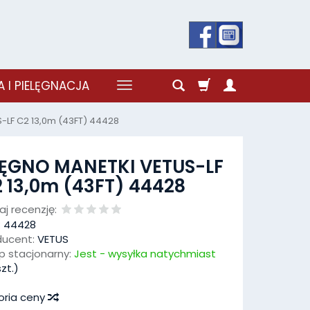
 I PIELĘGNACJA
-LF C2 13,0m (43FT) 44428
ĘGNO MANETKI VETUS-LF
 13,0m (43FT) 44428
j recenzję:
:
44428
ducent:
VETUS
p stacjonarny:
Jest - wysyłka natychmiast
zt.)
oria ceny