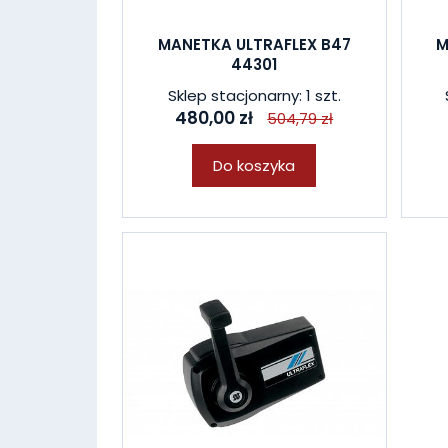
MANETKA ULTRAFLEX B47
M
44301
Sklep stacjonarny: 1 szt.
480,00 zł
504,79 zł
Do koszyka