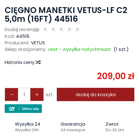
CIĘGNO MANETKI VETUS-LF C2
5,0m (16FT) 44516
Dodaj recenzję:
Kod:
44516
Producent:
VETUS
Sklep stacjonarny:
Jest - wysyłka natychmiast
(
1
szt.)
Historia ceny
209,00 zł
szt.
dodaj do koszyka
Wysyłka 24
Gwarancja
Zwrot
Wysyłka 24h
24 miesiące
Do 30 dni