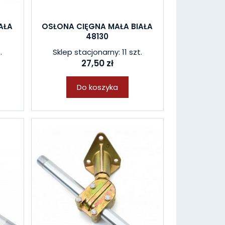
AŁA
OSŁONA CIĘGNA MAŁA BIAŁA
48130
.
Sklep stacjonarny: 11 szt.
27,50 zł
Do koszyka