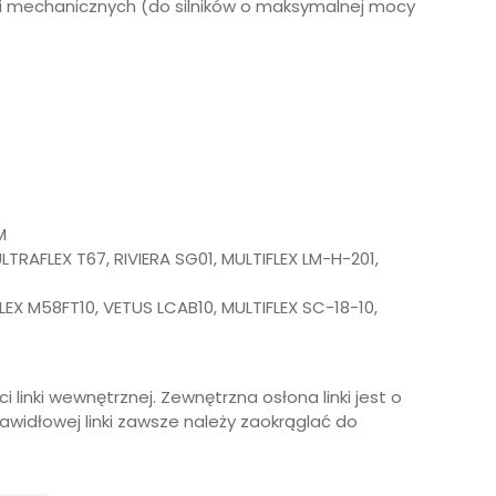
i mechanicznych (do silników o maksymalnej mocy
M
TRAFLEX T67, RIVIERA SG01, MULTIFLEX LM-H-201,
EX M58FT10, VETUS LCAB10, MULTIFLEX SC-18-10,
ci linki wewnętrznej. Zewnętrzna osłona linki jest o
awidłowej linki zawsze należy zaokrąglać do