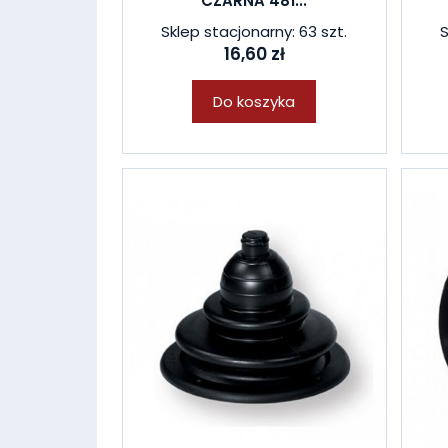
CZARNA 481...
Sklep stacjonarny: 63 szt.
S
16,60 zł
Do koszyka