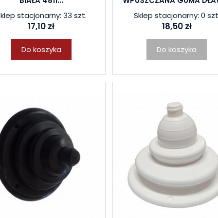
BIAŁA 4811...
WPUSZCZANA GUMA DŁAWI
klep stacjonarny: 33 szt.
Sklep stacjonarny: 0 szt
17,10 zł
18,50 zł
Do koszyka
Do koszyka