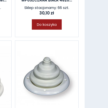
...
WPUSZCZANA BIAŁA 4820...
.
Sklep stacjonarny: 66 szt.
30,10 zł
Do koszyka