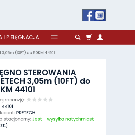
 I PIELĘGNACJA
3,05m (10FT) do 50KM 44101
IĘGNO STEROWANIA
ETECH 3,05m (10FT) do
KM 44101
j recenzję:
:
44101
ducent:
PRETECH
p stacjonarny:
Jest - wysyłka natychmiast
zt.)