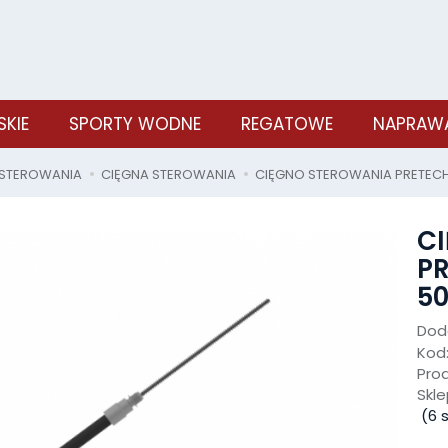
SKIE
SPORTY WODNE
REGATOWE
NAPRAWA
 STEROWANIA
CIĘGNA STEROWANIA
CIĘGNO STEROWANIA PRETECH 
C
PR
50
Doda
Kod
Pro
Skle
(
6
s