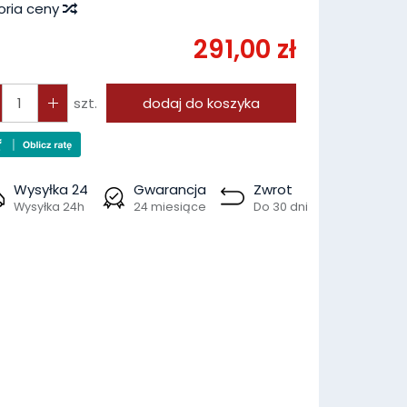
oria ceny
291,00 zł
szt.
dodaj do koszyka
Wysyłka 24
Gwarancja
Zwrot
Wysyłka 24h
24 miesiące
Do 30 dni