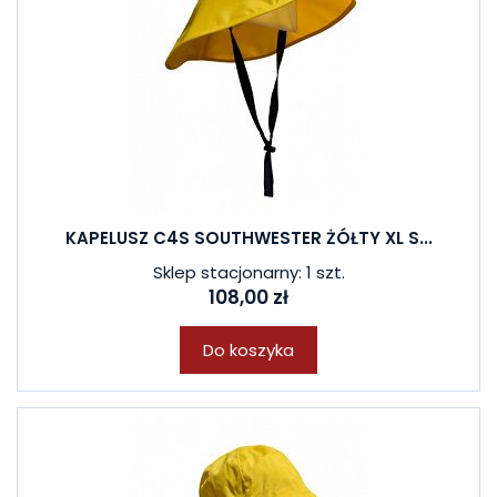
W ostatnich 7 dniach produktem interesują się
4
osoby.
KAPELUSZ C4S SOUTHWESTER ŻÓŁTY XL S...
Sklep stacjonarny: 1 szt.
108,00 zł
Do koszyka