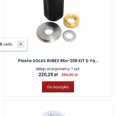
W ostatnich 7 dniach produktem interesuje się
5
osób.
Piasta SOLAS RUBEX Rbx-208 KIT D Ya...
Sklep stacjonarny: 1 szt.
220,25 zł
286,00 zł
Do koszyka