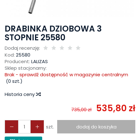
DRABINKA DZIOBOWA 3
STOPNIE 25580
Dodaj recenzję:
Kod:
25580
Producent:
LALIZAS
Sklep stacjonarny:
Brak - sprawdź dostępność w magazynie centralnym
(
0
szt.)
Historia ceny
535,80 zł
735,00 zł
szt.
dodaj do koszyka