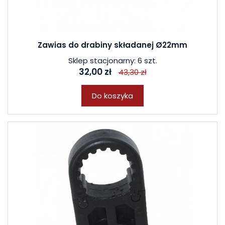
Zawias do drabiny składanej Ø22mm
Sklep stacjonarny: 6 szt.
32,00 zł
43,30 zł
Do koszyka
ostatnich 7 dniach produktem interesują się
4
osoby.